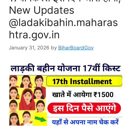
New Updates
@ladakibahin.maharas
htra.gov.in
January 31, 2026
by
BiharBoardGov