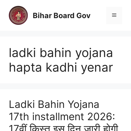
Skip
to
Bihar Board Gov
Menu
content
ladki bahin yojana
hapta kadhi yenar
Ladki Bahin Yojana
17th installment 2026:
17वीं किस्त इस दिन जारी होगी,