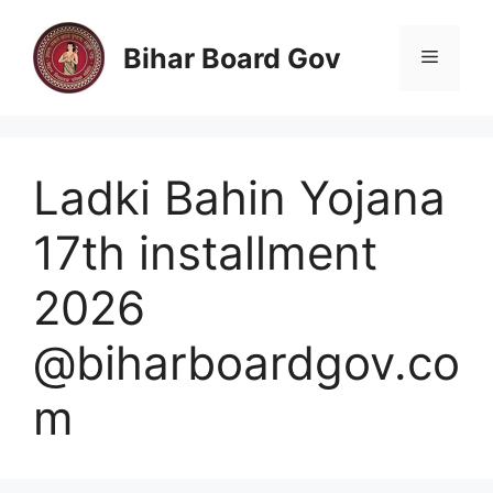
Skip
to
Bihar Board Gov
Menu
content
Ladki Bahin Yojana
17th installment
2026
@biharboardgov.co
m