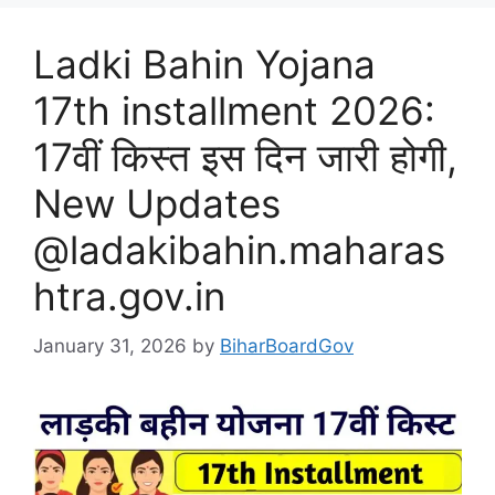
Ladki Bahin Yojana
17th installment 2026:
17वीं किस्त इस दिन जारी होगी,
New Updates
@ladakibahin.maharas
htra.gov.in
January 31, 2026
by
BiharBoardGov