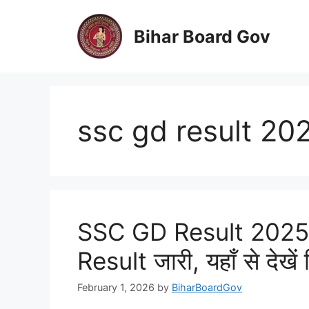
Skip
to
Bihar Board Gov
content
ssc gd result 20
SSC GD Result 2025 
Result जारी, यहाँ से देख
February 1, 2026
by
BiharBoardGov