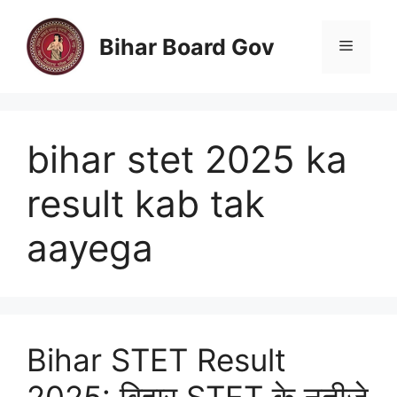
Skip
to
Bihar Board Gov
Menu
content
bihar stet 2025 ka
result kab tak
aayega
Bihar STET Result