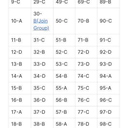
9-C
29-C
49-C
69-C
89-B
30-
10-A
B(Join
50-C
70-B
90-C
Group)
11-B
31-C
51-B
71-B
91-C
12-D
32-B
52-C
72-D
92-D
13-B
33-D
53-C
73-D
93-D
14-A
34-D
54-B
74-C
94-A
15-B
35-C
55-A
75-C
95-A
16-B
36-D
56-B
76-C
96-C
17-A
37-D
57-B
77-C
97-D
18-B
38-B
58-A
78-D
98-C