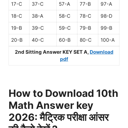
17-C
37-C
57-A
77-B
97-A
18-C
38-A
58-C
78-C
98-D
19-B
39-C
59-C
79-B
99-B
20-B
40-C
60-B
80-C
100-A
2nd Sitting Answer KEY SET A,
Download
pdf
How to Download 10th
Math Answer key
2026: मैट्रिक परीक्षा आंसर