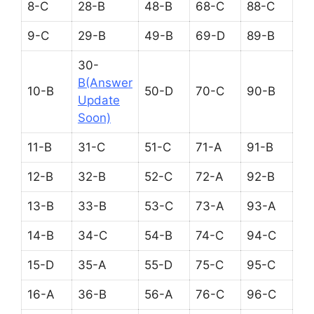
8-C
28-B
48-B
68-C
88-C
9-C
29-B
49-B
69-D
89-B
30-
B(Answer
10-B
50-D
70-C
90-B
Update
Soon)
11-B
31-C
51-C
71-A
91-B
12-B
32-B
52-C
72-A
92-B
13-B
33-B
53-C
73-A
93-A
14-B
34-C
54-B
74-C
94-C
15-D
35-A
55-D
75-C
95-C
16-A
36-B
56-A
76-C
96-C