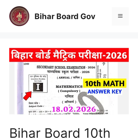
Skip
to
Bihar Board Gov
Menu
content
Bihar Board 10th