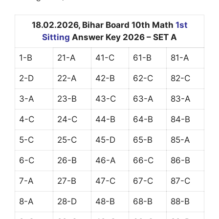
18.02.2026, Bihar Board 10th Math
1st
Sitting
Answer Key 2026 – SET A
1-B
21-A
41-C
61-B
81-A
2-D
22-A
42-B
62-C
82-C
3-A
23-B
43-C
63-A
83-A
4-C
24-C
44-B
64-B
84-B
5-C
25-C
45-D
65-B
85-A
6-C
26-B
46-A
66-C
86-B
7-A
27-B
47-C
67-C
87-C
8-A
28-D
48-B
68-B
88-B