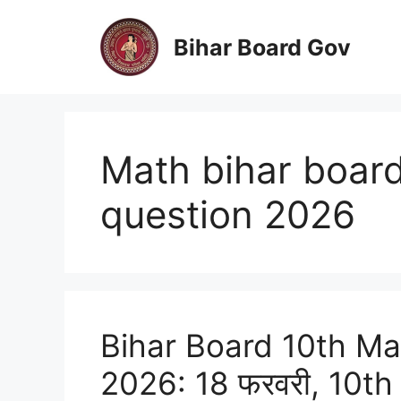
Skip
to
Bihar Board Gov
content
Math bihar board
question 2026
Bihar Board 10th M
2026: 18 फरवरी, 10th Mat