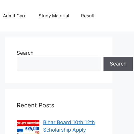
Admit Card
Study Material
Result
Search
Search
Recent Posts
Bihar Board 10th 12th
Scholarship Apply