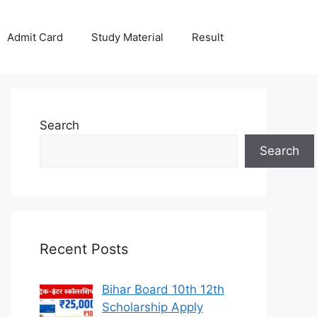
Admit Card
Study Material
Result
Search
Search
Recent Posts
Bihar Board 10th 12th
Scholarship Apply