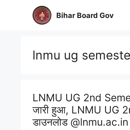
Skip
to
Bihar Board Gov
content
lnmu ug semester
LNMU UG 2nd Semes
जारी हुआ, LNMU UG 2nd स
डाउनलोड @lnmu.ac.in