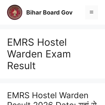
Skip
to
Bihar Board Gov
Menu
content
EMRS Hostel
Warden Exam
Result
EMRS Hostel Warden