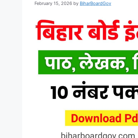
February 15, 2026
by
BiharBoardGov