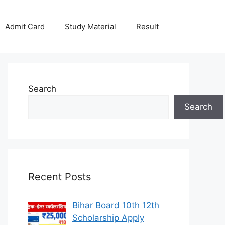
Admit Card
Study Material
Result
Search
Search
Recent Posts
Bihar Board 10th 12th
Scholarship Apply