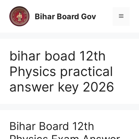
Skip
to
Bihar Board Gov
Menu
content
bihar boad 12th
Physics practical
answer key 2026
Bihar Board 12th