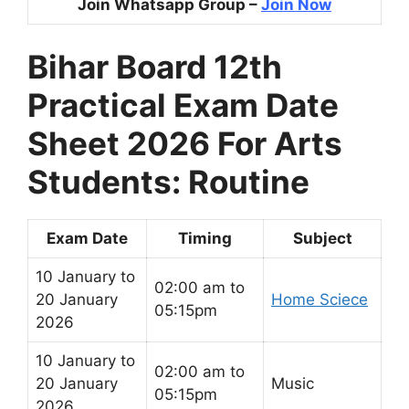
Join Whatsapp Group –
Join Now
Bihar Board 12th
Practical Exam Date
Sheet 2026 For Arts
Students: Routine
Exam Date
Timing
Subject
10 January to
02:00 am to
20 January
Home Sciece
05:15pm
2026
10 January to
02:00 am to
20 January
Music
05:15pm
2026