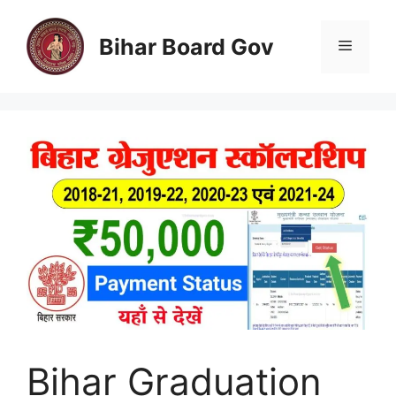
Skip
to
Bihar Board Gov
Menu
content
Bihar Graduation