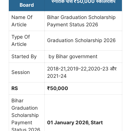
स्नातक पास ₹50,000 स्कॉलरशिप
Board
Name Of
Bihar Graduation Scholarship
Article
Payment Status 2026
Type Of
Graduation Scholarship 2026
Article
Started By
by Bihar government
2018-21,2019-22,2020-23 और
Session
2021-24
RS
₹50,000
Bihar
Graduation
Scholarship
Payment
01 January 2026, Start
Status 2026,