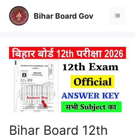
Skip
to
Bihar Board Gov
Menu
content
Bihar Board 12th