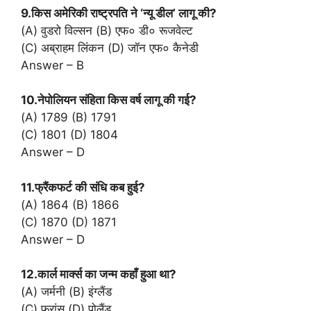
9.किस अमेरिकी राष्ट्रपति ने ‘न्यू डील’ लागू की?
(A) वुडरो विल्सन (B) एफ० डी० रूजवेल्ट
(C) अब्राहम लिंकन (D) जॉन एफ० कैनेडी
Answer – B
10.नेपोलियन संहिता किस वर्ष लागू की गई?
(A) 1789 (B) 1791
(C) 1801 (D) 1804
Answer – D
11.फ्रैंकफर्ट की संधि कब हुई?
(A) 1864 (B) 1866
(C) 1870 (D) 1871
Answer – D
12.कार्ल मार्क्स का जन्म कहाँ हुआ था?
(A) जर्मनी (B) इंग्लैंड
(C) फ्रांस (D) पोलैंड