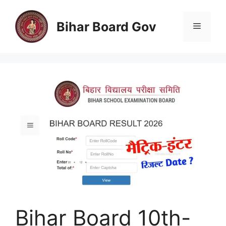
Skip
to
Bihar Board Gov
Menu
content
Bihar Board 10th-